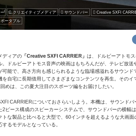
ュー
クリエイティブメディア
サウンドバー
Creative SXFI CARR
ポータブル
メディアの
「Creative SXFI CARRIER」
は、ドルビーアトモス
ル。ドルビーアトモス音声の映画はもちろんだが、テレビ放送
が可能で、高さ方向も感じられるような臨場感溢れるサウンド
機を自宅に長期借用してさまざまなコンテンツを再生。そのイ
1回めは、この夏大注目のスポーツ編をお届けしたい。
e SXFI CARRIERについておさらいしよう。本機は、サウン
た2ピース構成のスピーカーシステムで、サウンドバーの横幅は約
クトな製品と比べると大型で、60インチを超えるような大画面
応するモデルとなっている。