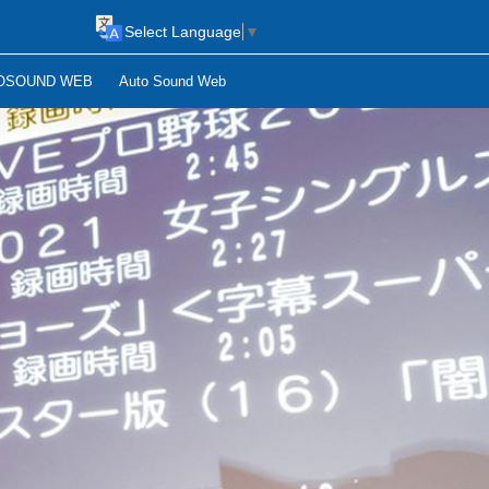
Select Language
▼
OSOUND WEB
Auto Sound Web