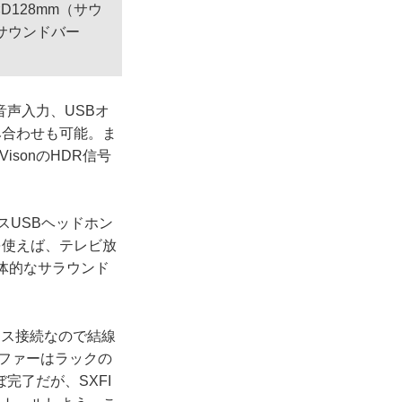
D128mm（サウ
（サウンドバー
音声入力、USBオ
み合わせも可能。ま
VisonのHDR信号
スUSBヘッドホン
これを使えば、テレビ放
も立体的なサラウンド
レス接続なので結線
ファーはラックの
完了だが、SXFI