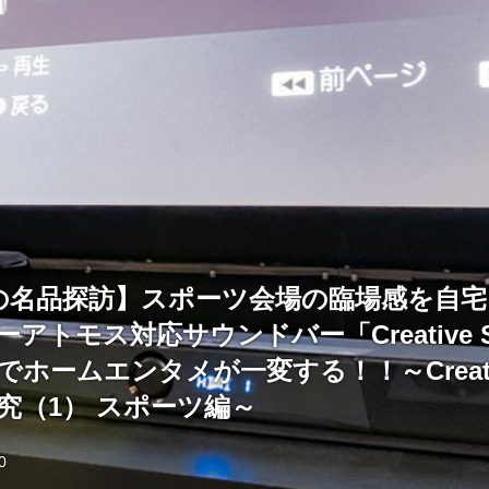
の名品探訪】スポーツ会場の臨場感を自宅
アトモス対応サウンドバー「Creative S
」でホームエンタメが一変する！！～Creativ
R研究（1） スポーツ編～
0