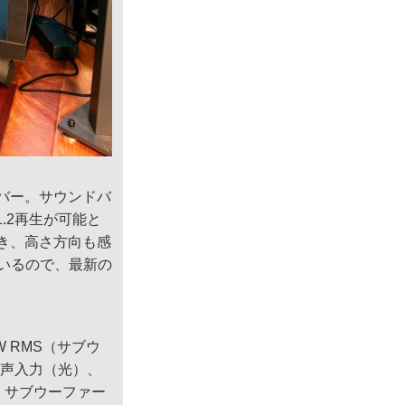
ンドバー。サウンドバ
.2再生が可能と
でき、高さ方向も感
ているので、最新の
W RMS（サブウ
ル音声入力（光）、
A)、サブウーファー