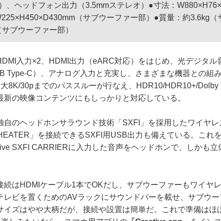
極）、ヘッドフォン出力（3.5mmステレオ）●寸法：W880×H76×
25×H450×D430mm（サブウーファー部）●質量：約3.6kg
g（サブウーファー部）
MI入力×2、HDMI出力（eARC対応）をはじめ、光デジタル
B Type-C）、アナログ入力と充実し、さまざまな機器との組
8K/30pまでのパススルーが行なえ、HDR10/HDR10+/Dolby 
最新の映像コンテンツにもしっかりと対応している。
自のヘッドホンサラウンド技術「SXFI」を採用したワイヤレ
SXFI THEATER」を接続できるSXFI用USB出力も備えている。
tive SXFI CARRIERに入力した音声をヘッドホンで、しか
続はHDMIケーブル1本でOKだし、サブウーファーもワイヤ
テレビを置くためのAVラックにサウンドバーを載せ、サブウー
サイズはやや大柄だが、接続や設置は簡単だ。これで準備はほぼ