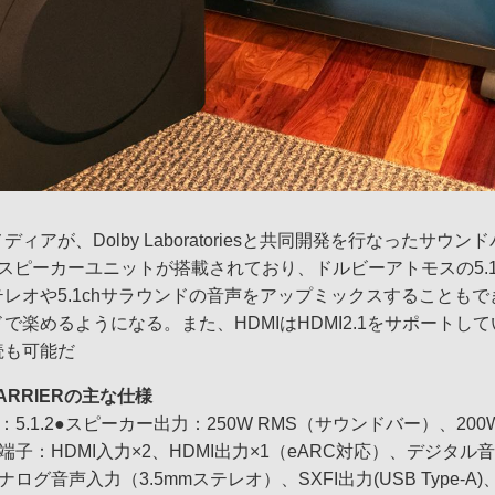
ィアが、Dolby Laboratoriesと共同開発を行なったサウ
スピーカーユニットが搭載されており、ドルビーアトモスの5.1
レオや5.1chサラウンドの音声をアップミックスすることも
で楽めるようになる。また、HDMIはHDMI2.1をサポートし
続も可能だ
I CARRIERの主な仕様
5.1.2●スピーカー出力：250W RMS（サウンドバー）、200
端子：HDMI入力×2、HDMI出力×1（eARC対応）、デジタ
、アナログ音声入力（3.5mmステレオ）、SXFI出力(USB Type-