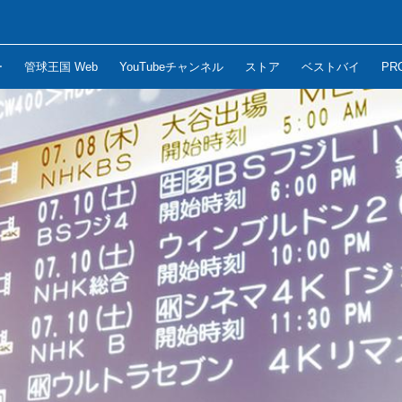
ー
管球王国 Web
YouTubeチャンネル
ストア
ベストバイ
PR