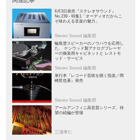
関連記事
6月3日発売『ステレオサウンド』
No.239 - 特集1「オーディオだからこ
そ味わえる音楽の魅力」
Stereo Sound 編集部
輪島塗スピーカーのノウハウを応用し
た、 ケンウッド製アナログプレーヤ
ーの換装用キャビネットと レストモ
ッド・サービス
Stereo Sound 編集部
単行本『レコード芸術を聴く悦楽／岡
崎哲也著』発売
Stereo Sound 編集部
アールアンフィニ高音質シリーズ、待
望の続編が登場
三浦孝仁