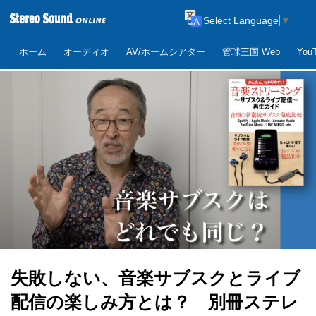
Select Language
▼
ホーム
オーディオ
AV/ホームシアター
管球王国 Web
Yo
失敗しない、音楽サブスクとライブ
配信の楽しみ方とは？ 別冊ステレ