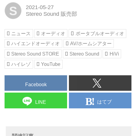
ブ配信＞。このふたつのサービス
S
2021-05-27
の概要と詳細をかんたん、わかり
Stereo Sound 販売部
やすく紹介する別冊『音楽ストリ
ーミング～サブスク＆ライブ配信
～再生ガイド』をお届けします。
ニュース
オーディオ
ポータブルオーディオ
読みやすさとわかりやすさをコン
ハイエンドオーディオ
AV/ホームシアター
セプトにした『かんたん、わかり
やすい』シリーズの第三弾です。
Stereo Sound STORE
Stereo Sound
HiVi
「音楽サブスク編」...
ハイレゾ
YouTube
Facebook
はてブ
LINE