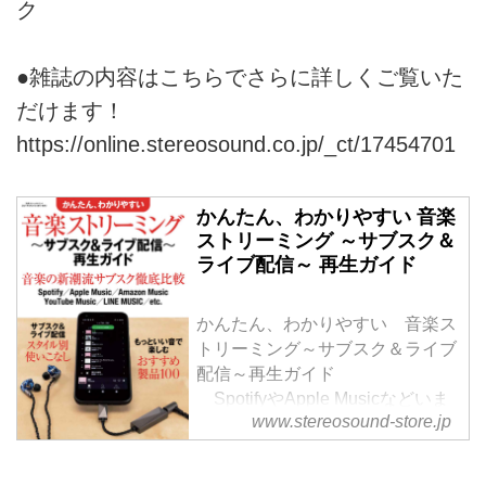
ク
●雑誌の内容はこちらでさらに詳しくご覧いた
だけます！
https://online.stereosound.co.jp/_ct/17454701
かんたん、わかりやすい 音楽
ストリーミング ～サブスク＆
ライブ配信～ 再生ガイド
かんたん、わかりやすい 音楽ス
トリーミング～サブスク＆ライブ
配信～再生ガイド
SpotifyやApple Musicなどいま
www.stereosound-store.jp
話題になっている＜音楽サブスク
＞と、コロナ禍の環境下で急速に
増えつつある＜オンライン・ライ