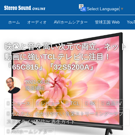
Select Language
▼
ホーム
オーディオ
AV/ホームシアター
管球王国 Web
Yo
映像と音を高い次元で両立。ネット
動画に強いTCLテレビに注目！
『65C815』『32S5200A』
2021-06-01
藤原陽祐
ニュース
レビュー
TCL
4K
液晶TV
かんたん、わかりやすい 音楽ストリーミング〜サブ
スク＆ライブ配信〜 再生ガイド
AV/ホームシアター