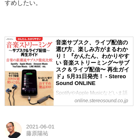
すめしたい。
音楽サブスク、ライブ配信の
選び方、楽しみ方がまるわか
り！ 『かんたん、わかりやす
い 音楽ストリーミング〜サブ
スク＆ライブ配信〜 再生ガイ
ド』5月31日発売！ - Stereo
Sound ONLINE
SpotifyやApple Musicなどいま話
題の＜音楽サブスク＞と、コロナ
online.stereosound.co.jp
禍の環境下で急速に増えつつある
＜オンライン・ライブ配信＞。
スマホや自宅のパソコンでこのふ
2021-06-01
たつのサービスの概要と詳細をか
藤原陽祐
んたん、わかりやすく紹介する別