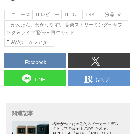
冊『音楽ストリーミング〜サブス
ク＆ライブ配信 〜再生ガイド』
ニュース
レビュー
TCL
4K
液晶TV
をお届けします。読みやすさとわ
かんたん、わかりやすい 音楽ストリーミング〜サブ
かりやすさをコンセプトにした
『かんたん、わかりやすい』シリ
スク＆ライブ配信〜 再生ガイド
ーズの第三弾です。
AV/ホームシアター
「音楽サブスク編」は、主要12サ
ービスの料金プラン／機能／特徴
／内容を徹底比較。似たような料
Facebook
金で、...
はてブ
LINE
関連記事
名匠が作った画期的スピーカー！デス
クトップの音宇宙に心打たれる。
AIRPULSE『A80』『A100 BT5.0』