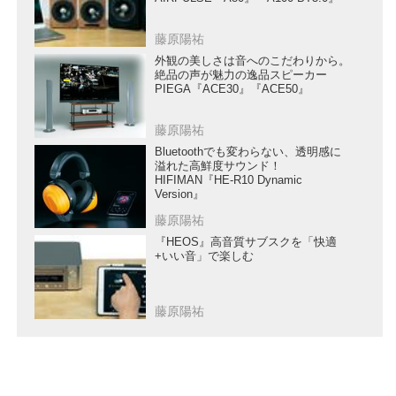
藤原陽祐
外観の美しさは音へのこだわりから。
絶品の声が魅力の逸品スピーカー
PIEGA『ACE30』『ACE50』
藤原陽祐
Bluetoothでも変わらない、透明感に
溢れた高鮮度サウンド！
HIFIMAN『HE-R10 Dynamic
Version』
藤原陽祐
『HEOS』高音質サブスクを「快適
+いい音」で楽しむ
藤原陽祐