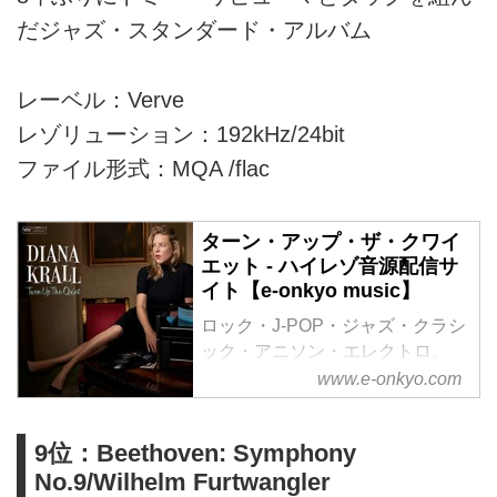
だジャズ・スタンダード・アルバム
レーベル：Verve
レゾリューション：192kHz/24bit
ファイル形式：MQA /flac
ターン・アップ・ザ・クワイ
エット - ハイレゾ音源配信サ
イト【e-onkyo music】
ロック・J-POP・ジャズ・クラシ
ック・アニソン・エレクトロ。
様々なジャンルをハイレゾで配信
www.e-onkyo.com
中。WAV・flac・DSDなど各種フ
ォーマット選択も可能。ハイレゾ
9位：Beethoven: Symphony
聴くならe-onkyo music！
No.9/Wilhelm Furtwangler