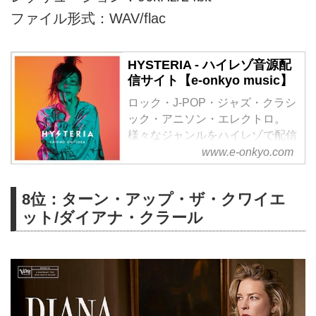
ファイル形式：WAV/flac
HYSTERIA - ハイレゾ音源配
信サイト【e-onkyo music】
ロック・J-POP・ジャズ・クラシ
ック・アニソン・エレクトロ。
様々なジャンルをハイレゾで配信
中。WAV・flac・DSDなど各種フ
www.e-onkyo.com
ォーマット選択も可能。ハイレゾ
聴くならe-onkyo music！
8位：ターン・アップ・ザ・クワイエ
ット/ダイアナ・クラール