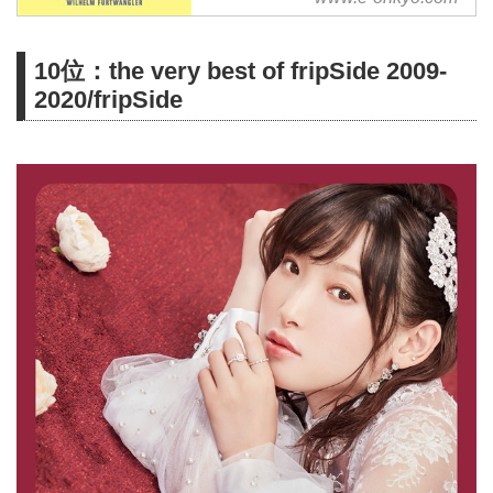
中。WAV・flac・DSDなど各種フ
ォーマット選択も可能。ハイレゾ
10位：the very best of fripSide 2009-
聴くならe-onkyo music！
2020/fripSide