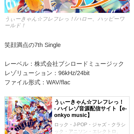
うぃーきゃん☆フレフレっ！/ハロー、ハッピーワ
ールド！
笑顔満点の7th Single
レーベル：株式会社ブシロードミュージック
レゾリューション：96kHz/24bit
ファイル形式：WAV/flac
うぃーきゃん☆フレフレっ！
- ハイレゾ音源配信サイト【e-
onkyo music】
ロック・J-POP・ジャズ・クラシ
ック・アニソン・エレクトロ。