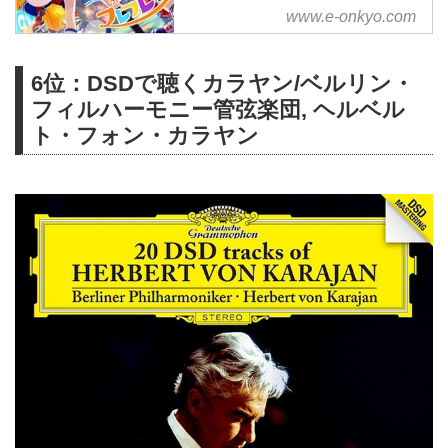
様々なジャンルをハイレゾで配信
www.e-onkyo.com
中。WAV・flac・DSDなど各種フ
ォーマット選択も可能。ハイレゾ
6位：DSDで聴くカラヤン/ベルリン・
聴くならe-onkyo music！
フィルハーモニー管弦楽団, ヘルベル
ト・フォン・カラヤン