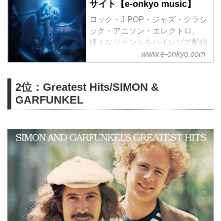
サイト【e-onkyo music】
ロック・J-POP・ジャズ・クラシ
ック・アニソン・エレクトロ。
様々なジャンルをハイレゾで配信
中。WAV・flac・DSDなど各種フ
www.e-onkyo.com
ォーマット選択も可能。ハイレゾ
聴くならe-onkyo music！
2位：Greatest Hits/SIMON &
GARFUNKEL