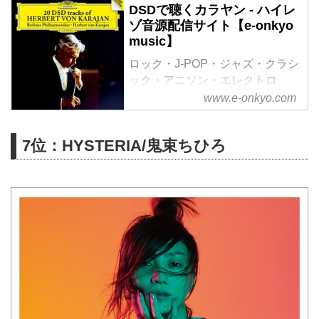
DSDで聴くカラヤン - ハイレ
ゾ音源配信サイト【e-onkyo
music】
ロック・J-POP・ジャズ・クラシ
ック・アニソン・エレクトロ。
様々なジャンルをハイレゾで配信
www.e-onkyo.com
中。WAV・flac・DSDなど各種フ
ォーマット選択も可能。ハイレゾ
7位：HYSTERIA/鬼束ちひろ
聴くならe-onkyo music！