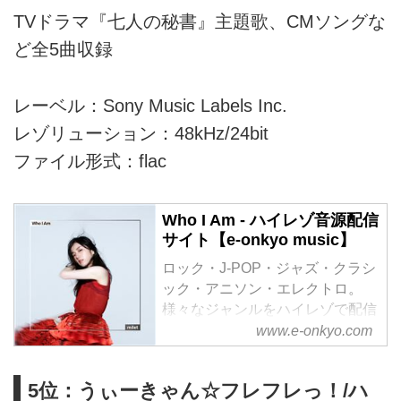
TVドラマ『七人の秘書』主題歌、CMソングな
ど全5曲収録
レーベル：Sony Music Labels Inc.
レゾリューション：48kHz/24bit
ファイル形式：flac
Who I Am - ハイレゾ音源配信
サイト【e-onkyo music】
ロック・J-POP・ジャズ・クラシ
ック・アニソン・エレクトロ。
様々なジャンルをハイレゾで配信
中。WAV・flac・DSDなど各種フ
www.e-onkyo.com
ォーマット選択も可能。ハイレゾ
聴くならe-onkyo music！
5位：うぃーきゃん☆フレフレっ！/ハ