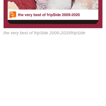
the very best of fripSide 2009-2020/fripSide
第2期fripSide初のベストアルバム
レーベル：NBCUniversal Entertainment
レゾリューション：96kHz/24bit
ファイル形式：WAV/flac
the very best of fripSide
2009-2020 - ハイレゾ音源配
信サイト【e-onkyo music】