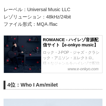
レーベル：Universal Music LLC
レゾリューション：48kHz/24bit
ファイル形式：MQA /flac
ROMANCE - ハイレゾ音源配
信サイト【e-onkyo music】
ロック・J-POP・ジャズ・クラシ
ック・アニソン・エレクトロ。
様々なジャンルをハイレゾで配信
中。WAV・flac・DSDなど各種フ
www.e-onkyo.com
ォーマット選択も可能。ハイレゾ
聴くならe-onkyo music！
4位：Who I Am/milet