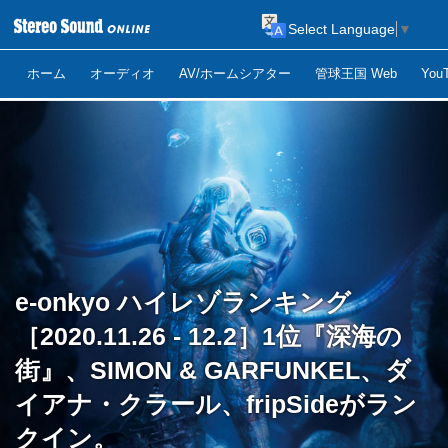
Select Language
▼
ホーム
オーディオ
AV/ホームシアター
管球王国 Web
Yo
e-onkyo ハイレゾランキング
［2020.11.26 - 12.2］1位『深海の
街』、SIMON & GARFUNKEL、ダ
イアナ・クラール、fripSideがラン
クイン。