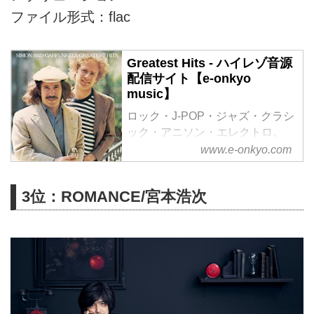
ファイル形式：flac
Greatest Hits - ハイレゾ音源
配信サイト【e-onkyo
music】
ロック・J-POP・ジャズ・クラシ
ック・アニソン・エレクトロ。
様々なジャンルをハイレゾで配信
www.e-onkyo.com
中。WAV・flac・DSDなど各種フ
ォーマット選択も可能。ハイレゾ
3位：ROMANCE/宮本浩次
聴くならe-onkyo music！