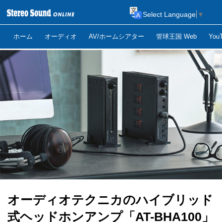
Select Language
▼
ホーム
オーディオ
AV/ホームシアター
管球王国 Web
Yo
オーディオテクニカのハイブリッド
式ヘッドホンアンプ「AT-BHA100」