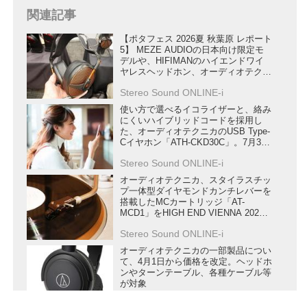
関連記事
【ポタフェス 2026夏 秋葉原 レポート
5】 MEZE AUDIOの日本向け限定モ
デルや、HIFIMANのハイエンドワイ
ヤレスヘッドホン、オーディオテクニ
カのトップモデルなど良い音の試聴体
Stereo Sound ONLINE-i
験も多数
使い方で選べるイコライザーと、絡み
にくいハイブリッドコードを採用し
た、オーディオテクニカのUSB Type-
Cイヤホン「ATH-CKD30C」。7月3日
まで10％オフキャンペーンも実施
Stereo Sound ONLINE-i
オーディオテクニカ、スタイラスチッ
プ一体型ダイヤモンドカンチレバーを
搭載したMCカートリッジ「AT-
MCD1」をHIGH END VIENNA 2026
で発表
Stereo Sound ONLINE-i
オーディオテクニカの一部製品につい
て、4月1日から価格を改定。ヘッドホ
ンやターンテーブル、各種ケーブル等
が対象
Stereo Sound ONLINE-i