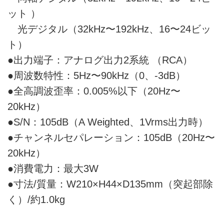
ット ）
光デジタル（32kHz〜192kHz、16〜24ビッ
ト）
●出力端子：アナログ出力2系統 （RCA）
●周波数特性：5Hz〜90kHz（0、-3dB）
●全高調波歪率：0.005%以下（20Hz〜
20kHz）
●S/N：105dB（A Weighted、1Vrms出力時）
●チャンネルセパレーション：105dB（20Hz〜
20kHz）
●消費電力：最大3W
●寸法/質量：W210×H44×D135mm（突起部除
く）/約1.0kg