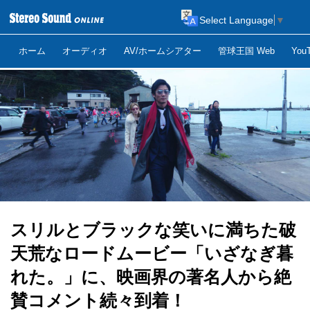
Select Language
▼
ホーム
オーディオ
AV/ホームシアター
管球王国 Web
Yo
スリルとブラックな笑いに満ちた破
天荒なロードムービー「いざなぎ暮
れた。」に、映画界の著名人から絶
賛コメント続々到着！