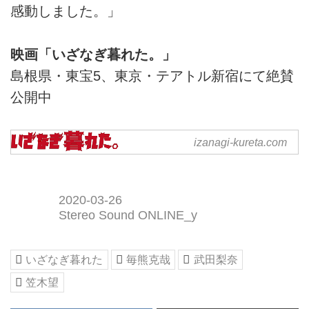
感動しました。」
映画「いざなぎ暮れた。」
島根県・東宝5、東京・テアトル新宿にて絶賛
公開中
映画「いざなぎ暮れた。」公
izanagi-kureta.com
式HP
いざなぎ暮れた 毎熊克哉 武田
梨奈 笠木望 ネルソンズ
2020-03-26
Stereo Sound ONLINE_y
いざなぎ暮れた
毎熊克哉
武田梨奈
笠木望