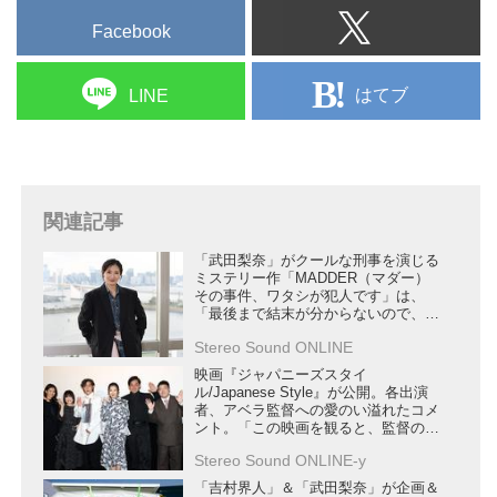
Facebook
はてブ
LINE
関連記事
「武田梨奈」がクールな刑事を演じる
ミステリー作「MADDER（マダー）
その事件、ワタシが犯人です」は、
「最後まで結末が分からないので、細
かいところにまで注目しながら見てほ
Stereo Sound ONLINE
しい」
映画『ジャパニーズスタイ
ル/Japanese Style』が公開。各出演
者、アベラ監督への愛のい溢れたコメ
ント。「この映画を観ると、監督のこ
とが一番分かります」
Stereo Sound ONLINE-y
「吉村界人」＆「武田梨奈」が企画＆