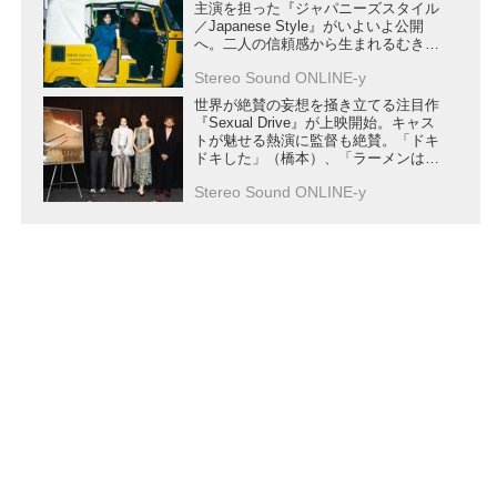
主演を担った『ジャパニーズスタイル
／Japanese Style』がいよいよ公開
へ。二人の信頼感から生まれるむき出
しの感情は必見
Stereo Sound ONLINE-y
世界が絶賛の妄想を掻き立てる注目作
『Sexual Drive』が上映開始。キャス
トが魅せる熱演に監督も絶賛。「ドキ
ドキした」（橋本）、「ラーメンはア
クション」（武田）
Stereo Sound ONLINE-y