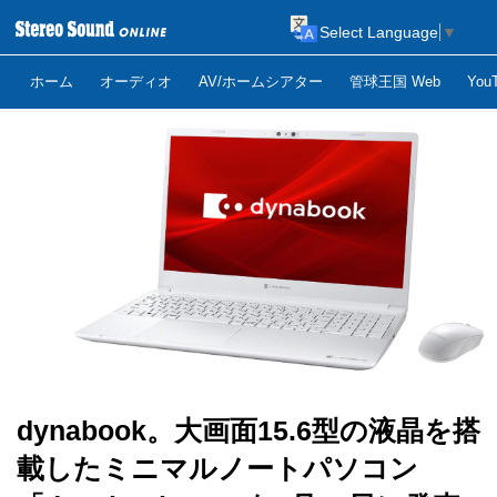
Select Language
▼
ホーム
オーディオ
AV/ホームシアター
管球王国 Web
Yo
dynabook。大画面15.6型の液晶を搭
載したミニマルノートパソコン