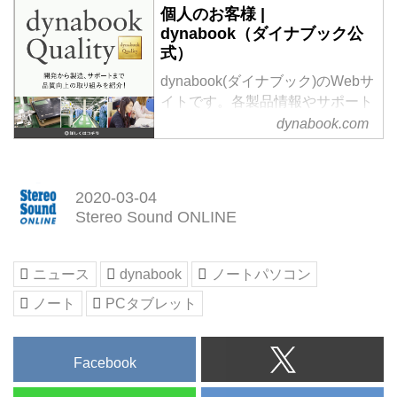
個人のお客様 |
dynabook（ダイナブック公
式）
dynabook(ダイナブック)のWebサ
イトです。各製品情報やサポート
情報、新製品ラインアップ等をご
dynabook.com
紹介しています。最新OSの
Windows10を搭載した
4K（3,840×2,160ドット）液晶モ
2020-03-04
デルや、フルHD液晶で約
Stereo Sound ONLINE
1.10kg・長時間駆動のKIRAシリ
ーズ等をご紹介。
ニュース
dynabook
ノートパソコン
ノート
PCタブレット
Facebook