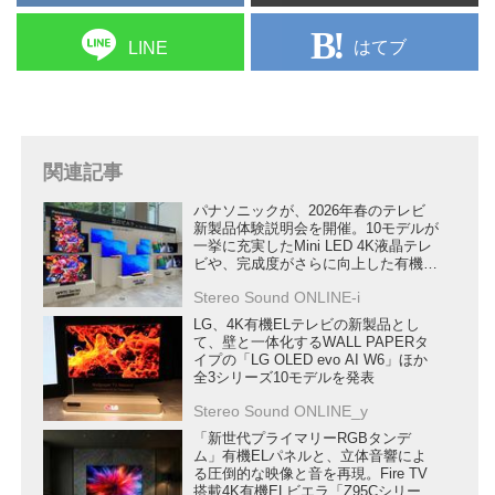
はてブ
LINE
関連記事
パナソニックが、2026年春のテレビ
新製品体験説明会を開催。10モデルが
一挙に充実したMini LED 4K液晶テレ
ビや、完成度がさらに向上した有機
EL 4Kテレビの実力を確認した
Stereo Sound ONLINE-i
LG、4K有機ELテレビの新製品とし
て、壁と一体化するWALL PAPERタ
イプの「LG OLED evo AI W6」ほか
全3シリーズ10モデルを発表
Stereo Sound ONLINE_y
「新世代プライマリーRGBタンデ
ム」有機ELパネルと、立体音響によ
る圧倒的な映像と音を再現。Fire TV
搭載4K有機ELビエラ「Z95Cシリー