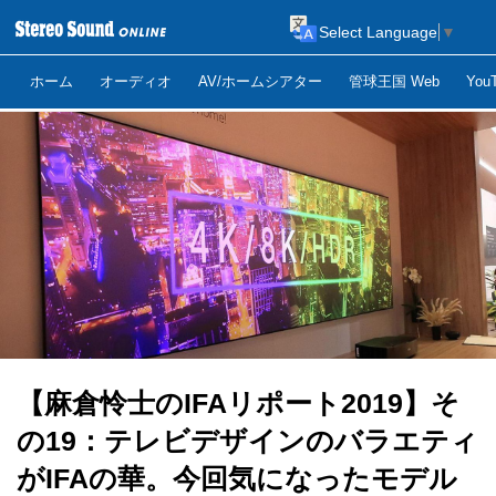
Select Language
▼
ホーム
オーディオ
AV/ホームシアター
管球王国 Web
Yo
【麻倉怜士のIFAリポート2019】そ
の19：テレビデザインのバラエティ
がIFAの華。今回気になったモデル