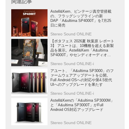
関連記事
Astell&Kern、ビンテージ真空管搭載
の、フラッグシップラインの新
DAP「A&ultima SP4000T」を7月25
日に発売
Stereo Sound ONLINE
【ポタフェス 2026夏 秋葉原 レポート
3】 アユートは、10機種を超える新製
品を展示。Astell&Kern「A&ultima
SP4000T」やセンディオーディオ
「Sendy Pro TG-X1」など注目モデル
Stereo Sound ONLINE-i
がんだ
アユート、「A&ultima SP3000」のフ
ァームウェアアップデートを公開。
Full Android OSへの対応や第4.5世代
UIへのアップグレードを果たす
Stereo Sound ONLINE-i
Astell&Kernの「A&ultima SP3000M」
と「A&ultima SP3000T」がFull
Android OS対応アップグレード
Stereo Sound ONLINE