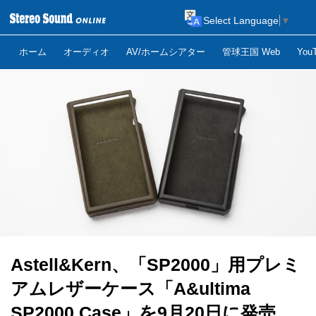
Select Language
▼
ホーム
オーディオ
AV/ホームシアター
管球王国 Web
Yo
Astell&Kern、「SP2000」用プレミ
アムレザーケース「A&ultima
SP2000 Case」を9月20日に発売。