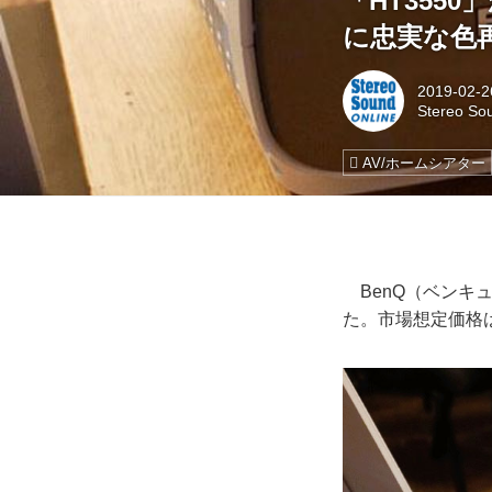
「HT355
に忠実な色
2019-02-2
Stereo So
AV/ホームシアター
BenQ（ベンキュ
た。市場想定価格は