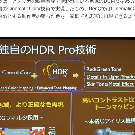
は、アメリカの映画業界で使われている色域のDCI-P3を95
inematicColor技術で実現したもの。BenQではCinematic
始めとする制作者の狙った色を、家庭でも忠実に再現できるよ