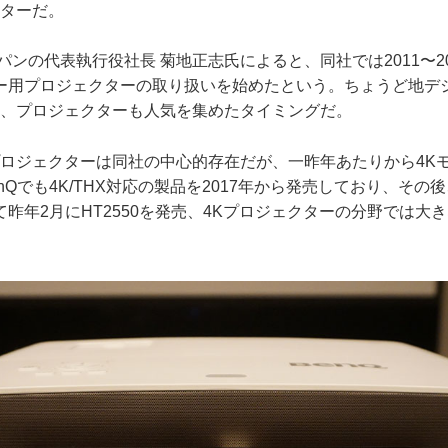
クターだ。
ンの代表執行役社長 菊地正志氏によると、同社では2011〜2
ー用プロジェクターの取り扱いを始めたという。ちょうど地デ
り、プロジェクターも人気を集めたタイミングだ。
ロジェクターは同社の中心的存在だが、一昨年あたりから4K
nQでも4K/THX対応の製品を2017年から発売しており、その
昨年2月にHT2550を発売、4Kプロジェクターの分野では大