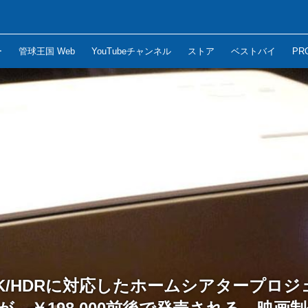
ー
管球王国 Web
YouTubeチャンネル
ストア
ベストバイ
PR
4K/HDRに対応したホームシアタープロ