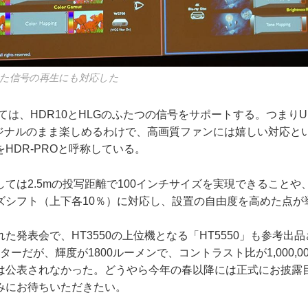
いった信号の再生にも対応した
は、HDR10とHLGのふたつの信号をサポートする。つまりU
オリジナルのまま楽しめるわけで、高画質ファンには嬉しい対応と
HDR-PROと呼称している。
は2.5mの投写距離で100インチサイズを実現できることや、
ズシフト（上下各10％）に対応し、設置の自由度を高めた点が
発表会で、HT3550の上位機となる「HT5550」も参考出
クターだが、輝度が1800ルーメンで、コントラスト比が1,000,0
は公表されなかった。どうやら今年の春以降には正式にお披露
みにお待ちいただきたい。