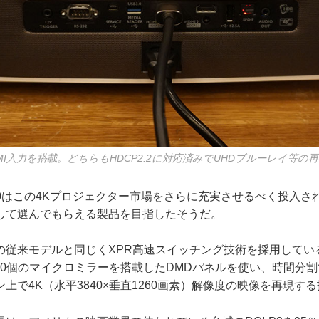
MI入力を搭載。どちらもHDCP2.2に対応済みでUHDブルーレイ等の
50はこの4Kプロジェクター市場をさらに充実させるべく投入さ
して選んでもらえる製品を目指したそうだ。
従来モデルと同じくXPR高速スイッチング技術を採用してい
1080個のマイクロミラーを搭載したDMDパネルを使い、時間分
上で4K（水平3840×垂直1260画素）解像度の映像を再現す