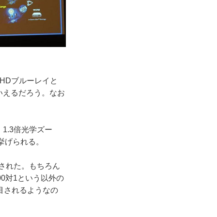
HDブルーレイと
いえるだろう。なお
1.3倍光学ズー
挙げられる。
品された。もちろん
00対1という以外の
目されるようなの