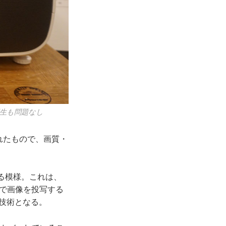
再生も問題なし
れたもので、画質・
る模様。これは、
割で画像を投写する
る技術となる。