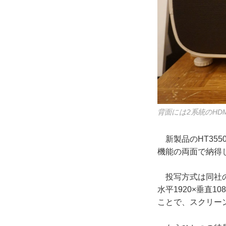
背面には2系統のHD
新製品のHT35
機能の両面で納得
投写方式は同社の
水平1920×垂直
ことで、スクリーン