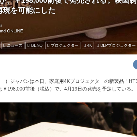
0」が、￥198,000前後で発売される。映画
再現を可能にした
6
und ONLINE
ニュース
BENQ
プロジェクター
4K
DLPプロジェクター
ー）ジャパンは本日、家庭用4Kプロジェクターの新製品「HT3
￥198,000前後（税込）で、4月19日の発売を予定している。