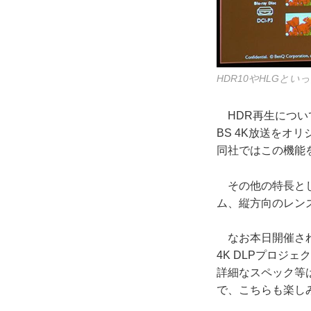
HDR10やHLGと
HDR再生について
BS 4K放送を
同社ではこの機能を
その他の特長として
ム、縦方向のレン
なお本日開催された
4K DLPプロジェ
詳細なスペック等
で、こちらも楽し