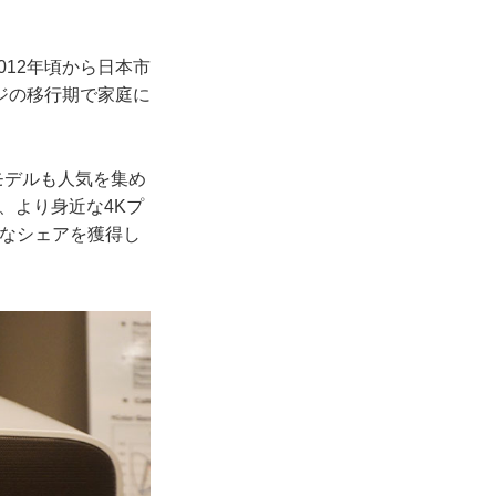
012年頃から日本市
ジの移行期で家庭に
モデルも人気を集め
後、より身近な4Kプ
きなシェアを獲得し