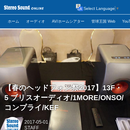
Select Language
▼
ホーム
オーディオ
AV/ホームシアター
管球王国 Web
Yo
【春のヘッドフォン祭2017】13F・
5 ブリスオーディオ/1MORE/ONSO/
コンプライ/KEF
2017-05-01
STAFF