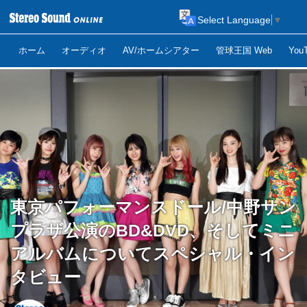
Select Language
▼
ホーム
オーディオ
AV/ホームシアター
管球王国 Web
Yo
東京パフォーマンスドール/中野サン
プラザ公演のBD&DVD、そしてミニ
アルバムについてスペシャル・イン
タビュー