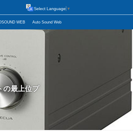
Select Language
▼
OSOUND WEB
Auto Sound Web
トの最上位プ