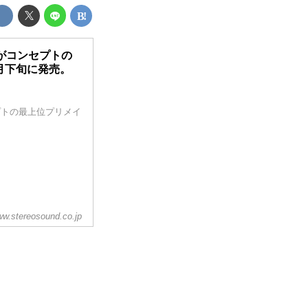
がコンセプトの
9月下旬に発売。
プトの最上位プリメイ
w.stereosound.co.jp