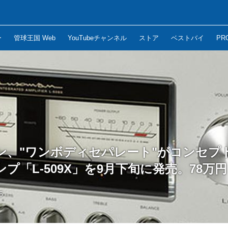
ー
管球王国 Web
YouTubeチャンネル
ストア
ベストバイ
PR
ン、"ワンボディセパレート"がコンセプ
プ「L-509X」を9月下旬に発売。78万円
5