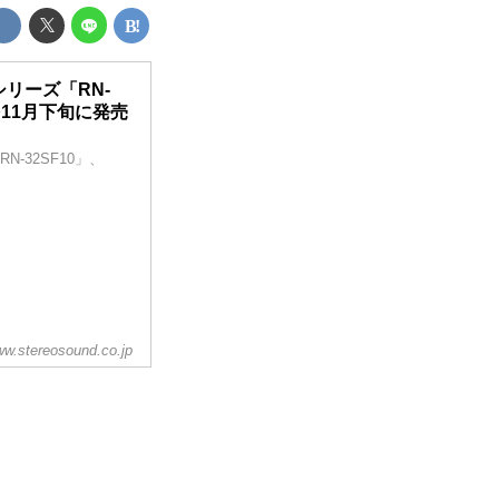
リーズ「RN-
ルを11月下旬に発売
-32SF10」、
w.stereosound.co.jp