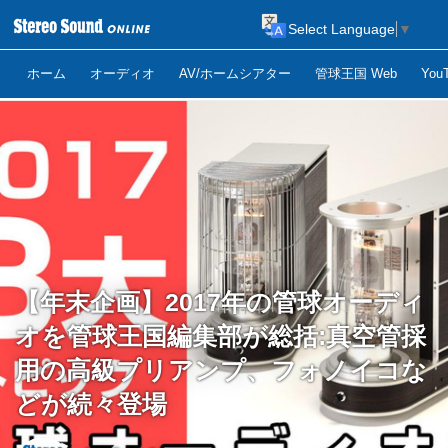
Select Language
▼
ホーム
オーディオ
AV/ホームシアター
管球王国 Web
Yo
【年末企画】2017年の管球オーディ
オを管球王国編集部が総括:真空管採
用の高級プリアンプ、フォノイコな
どが続々登場