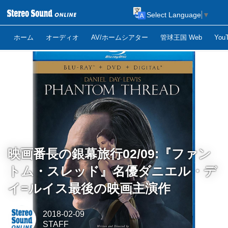
Select Language
▼
ホーム
オーディオ
AV/ホームシアター
管球王国 Web
Yo
映画番長の銀幕旅行02/09:『ファン
トム・スレッド』名優ダニエル・デ
イ=ルイス最後の映画主演作
2018-02-09
STAFF