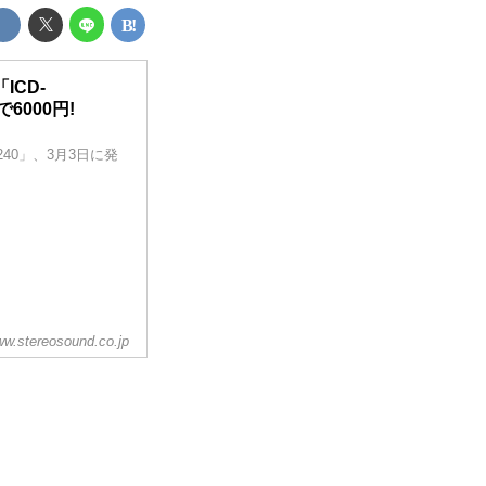
CD-
6000円!
40」、3月3日に発
w.stereosound.co.jp