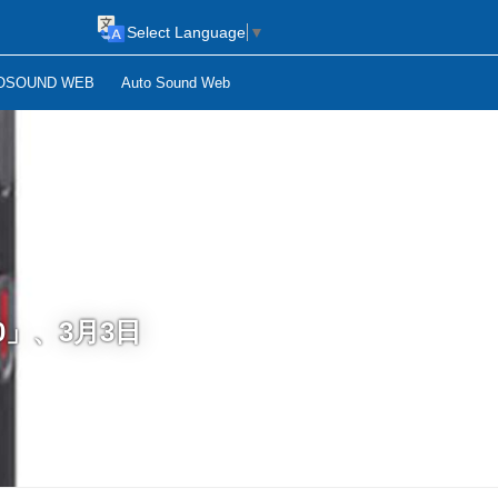
Select Language
▼
OSOUND WEB
Auto Sound Web
0」、3月3日