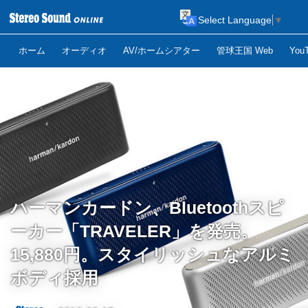
Select Language
▼
ホーム
オーディオ
AV/ホームシアター
管球王国 Web
Yo
ハーマンカードン、Bluetoothスピ
ーカー「TRAVELER」を発売。
15,880円。スタイリッシュなアルミ
ボディ採用