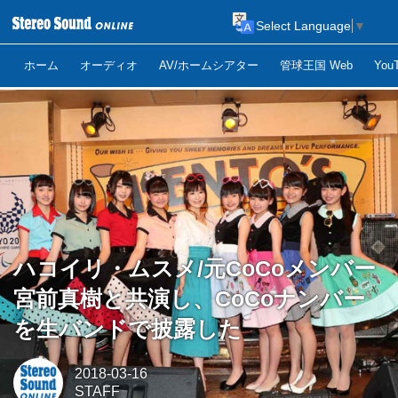
Select Language
▼
ホーム
オーディオ
AV/ホームシアター
管球王国 Web
Yo
ハコイリ・ムスメ/元CoCoメンバー
宮前真樹と共演し、CoCoナンバー
を生バンドで披露した
2018-03-16
STAFF